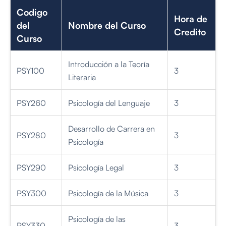
Codigo
Hora de
del
Nombre del Curso
Credito
Curso
Introducción a la Teoría
PSY100
3
Literaria
PSY260
Psicología del Lenguaje
3
Desarrollo de Carrera en
PSY280
3
Psicología
PSY290
Psicología Legal
3
PSY300
Psicología de la Música
3
Psicología de las
PSY330
3