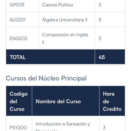
GPS113
Ciencia Política
3
ALG201
Álgebra Universitaria II
3
Composición en Inglés
ENG202
3
II
TOTAL
45
Cursos del Núcleo Principal
Codigo
Hora
del
Nombre del Curso
de
Curso
Credito
Introducción a Sensación y
PSY200
3
Percepción