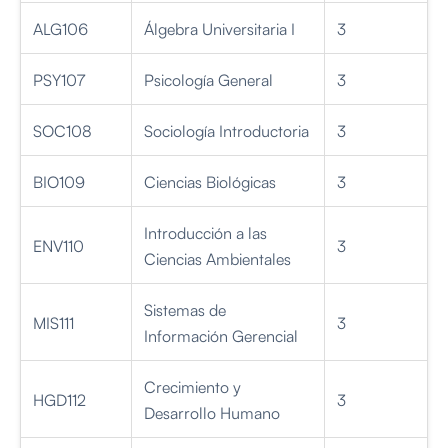
ALG106
Álgebra Universitaria I
3
PSY107
Psicología General
3
SOC108
Sociología Introductoria
3
BIO109
Ciencias Biológicas
3
Introducción a las
ENV110
3
Ciencias Ambientales
Sistemas de
MIS111
3
Información Gerencial
Crecimiento y
HGD112
3
Desarrollo Humano