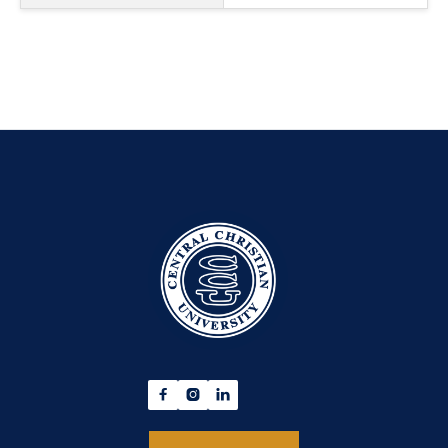


